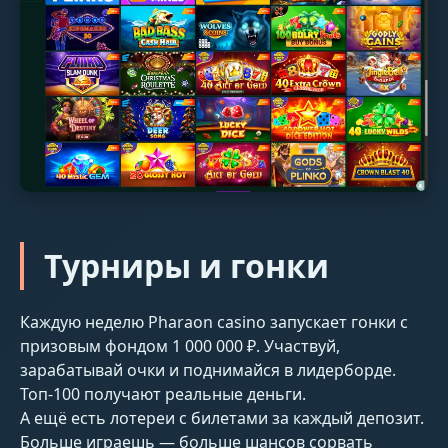
Турниры и гонки
Каждую неделю Pharaon casino запускает гонки с
призовым фондом 1 000 000 ₽. Участвуй,
зарабатывай очки и поднимайся в лидерборде.
Топ-100 получают реальные деньги.
А ещё есть лотереи с билетами за каждый депозит.
Больше играешь — больше шансов сорвать