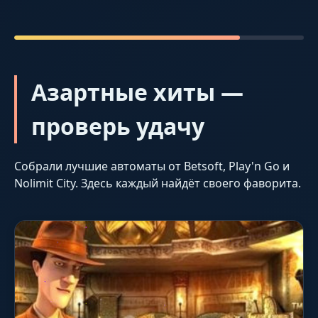
Азартные хиты —
проверь удачу
Собрали лучшие автоматы от Betsoft, Play'n Go и
Nolimit City. Здесь каждый найдёт своего фаворита.