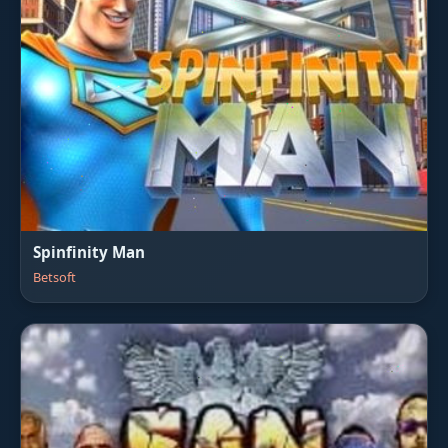
Spinfinity Man
Betsoft