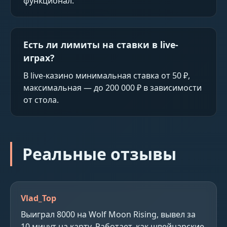
функционал.
Есть ли лимиты на ставки в live-
играх?
В live-казино минимальная ставка от 50 ₽,
максимальная — до 200 000 ₽ в зависимости
от стола.
Реальные отзывы
Vlad_Top
Выиграл 8000 на Wolf Moon Rising, вывел за
10 минут на карту. Работает, как швейцарские