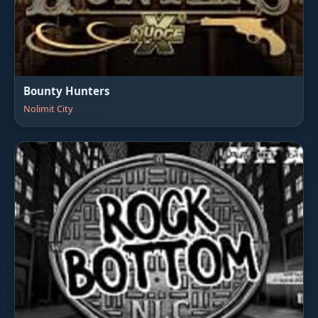
Bounty Hunters
Nolimit City